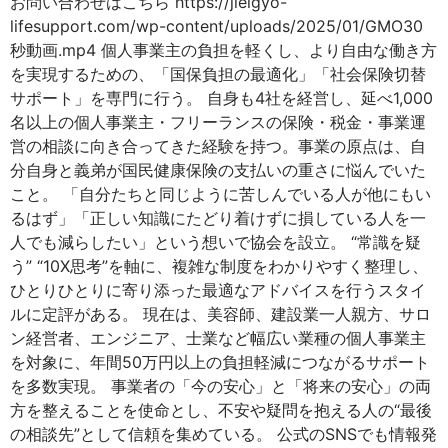
お問い合わせはこちら https://jieigyo-
lifesupport.com/wp-content/uploads/2025/01/GMO30
秒動画.mp4 個人事業主の負担を軽くし、より自由な働き方
を実現するための、「国保負担の最適化」「社会保険切替
サポート」を専門に行う。 自身も4社を経営し、延べ1,000
名以上の個人事業主・フリーランスの保険・税金・事業運
営の相談に向き合ってきた経験を持つ。事業の原点は、自
分自身と義弟が国民健康保険の支払いの重さに悩んでいた
こと。 「自分たちと同じように苦しんでいる人が他にもい
るはず」「正しい知識にたどり着けずに損している人を一
人でも減らしたい」という想いで協会を設立。 “常識を疑
う” “10X思考”を軸に、複雑な制度をわかりやすく整理し、
ひとりひとりに寄り添った最適なアドバイスを行うスタイ
ルに定評がある。 現在は、美容師、建設業一人親方、サロ
ン経営者、エンジニア、士業など幅広い業種の個人事業主
を対象に、年間50万円以上の負担軽減につながるサポート
を多数実現。 事業者の「今の安心」と「将来の安心」の両
方を整えることを使命とし、不安や疑問を抱える人の“最後
の相談先”として信頼を集めている。 公式のSNSでも情報発